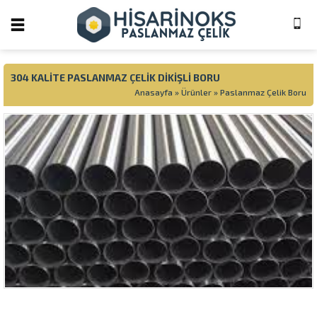
304 KALITE PASLANMAZ ÇELIK DIKIŞLI BORU
Anasayfa
»
Ürünler
»
Paslanmaz Çelik Boru