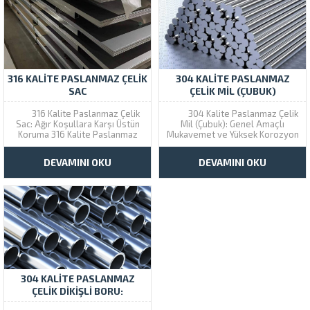
316 KALITE PASLANMAZ ÇELIK
304 KALITE PASLANMAZ
SAC
ÇELIK MIL (ÇUBUK)
316 Kalite Paslanmaz Çelik
304 Kalite Paslanmaz Çelik
Sac: Ağır Koşullara Karşı Üstün
Mil (Çubuk): Genel Amaçlı
Koruma 316 Kalite Paslanmaz
Mukavemet ve Yüksek Korozyon
Çelik, standart 304 kalitenin
Direnci 304 Kalite Paslanmaz
ötesinde bir korozyon direnci
Çelik Miller, paslanmaz çelik
DEVAMINI OKU
DEVAMINI OKU
sunan, yüksek performanslı bir
çubuk formları arasında en
östenitik kalitedir. Yapısındaki
yaygın kullanılan kalitedir.
eklenen Molibden ve daha fazla
Yüksek krom ve nikel içeriği
nikel (%2-3) sayesinde,...
sayesinde mükemmel
korozyon...
304 KALITE PASLANMAZ
ÇELIK DIKIŞLI BORU:
STANDART VE ÇOK YÖNLÜ