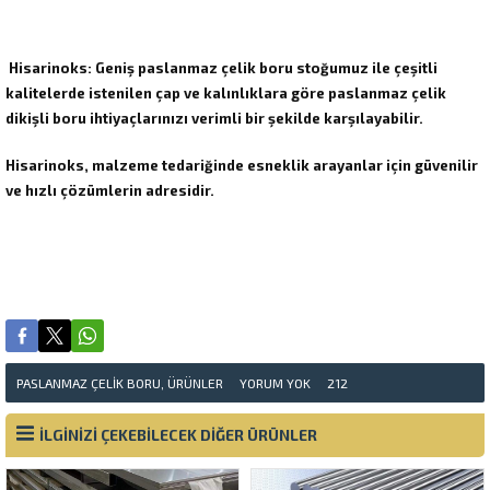
Hisarinoks: Geniş paslanmaz çelik boru stoğumuz ile çeşitli
kalitelerde istenilen çap ve kalınlıklara göre paslanmaz çelik
dikişli boru ihtiyaçlarınızı verimli bir şekilde karşılayabilir.
Hisarinoks, malzeme tedariğinde esneklik arayanlar için güvenilir
ve hızlı çözümlerin adresidir.
PASLANMAZ ÇELIK BORU
,
ÜRÜNLER
YORUM YOK
212
İLGİNİZİ ÇEKEBİLECEK DİĞER ÜRÜNLER