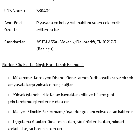
UNS Normu
S30400
Ayırt Edici
Piyasada en kolay bulunabilen ve en çok tercih
Özellik
edilen kalite
Standartlar
ASTM A554 (Mekanik/Dekoratif), EN 10217-7
(Basınçlı)
Neden 304 Kalite Dikişli Boru Tercih Edilmeli?
Mükemmel Korozyon Direnci: Genel atmosferik koşullara ve birçok
kimyasala karşı yüksek direnç sağlar.
Yüksek İşlenebilirlik: Kolay kaynaklanabilir ve bükme gibi
şekillendirme işlemlerine idealdir.
Maliyet Etkinlik: Performans/fiyat dengesi en yüksek olan kalitedir.
Uygulama Alanları: Gıda tesisatları, süt ürünleri hatları, mimari
korkuluklar, su boru sistemleri.