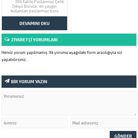
304 Kalite Paslanmaz Çelik
ÇÖZÜM
Dikişli Borular, en yaygın
kullanılan paslanmaz boru
kalitesi olup, çok yönlülüğü ve
maliyet-etkinliği ile öne çıkar.
DEVAMINI OKU
Yüksek korozyon direnci ve
mükemmel şekillendirilebilirlik
sunarak geniş bir uygulama
yelpazesi için temel bir çözüm...
ZİYARETÇİ YORUMLARI
Henüz yorum yapılmamış. İlk yorumu aşağıdaki form aracılığıyla siz
yapabilirsiniz.
BİR YORUM YAZIN